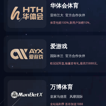
产品分类
包装机设备
自动桶装油装箱机
灌装机
收缩机
真空旋盖机
封口机
打码机
打包机