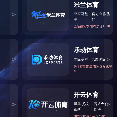
889088
65
BS-250A视频
[
]