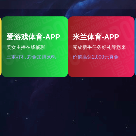
应用域
：药盒等单层或多层叠加包装。
友情提示
：纸盒叠加热缩膜包装机 《自动纸盒叠加热缩包装机视
慢请刷新一次。
上一篇
：全自动热收缩包装机(袖口式)视频
包装机械
走进工厂
粉剂包装机
核心技术