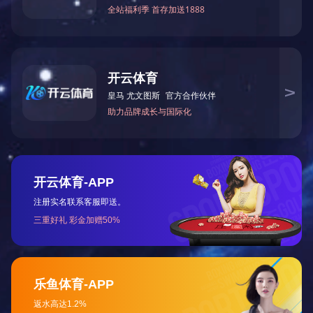
上一篇
下一篇
产品分类
包装机设备
自动桶装油装箱机
灌装机
收缩机
真空旋盖机