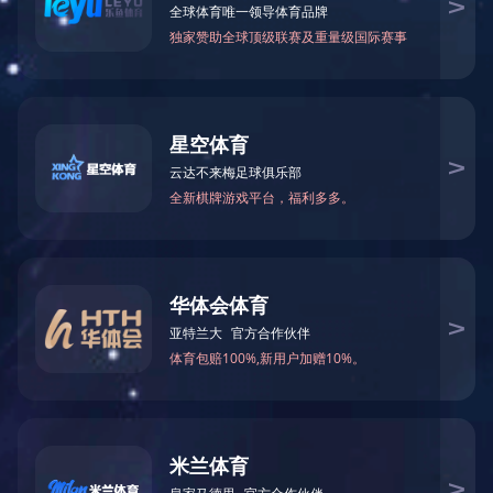
必要的机械，您还在为了售后服务所担忧吗？因为距离
889088
的远近而郁闷吗？不用担心，现在交通工具与物流的快
速发展，迅捷包装机械将为您打破这些担忧，让您享受
65
全优的服务。