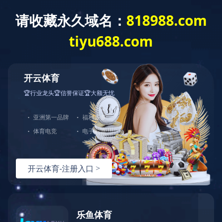
星空(中国)一站式服务平台携手旗下东泰机械，打造专业包装机械工厂
更多关注
T
o
g
g
l
e
n
a
星空平台
>
产品视频
v
i
g
低台型打包机视频
a
QQ:13
t
2014-3-19 8:14:07
[
]
i
301150
135890
o
n
3
95288
0531-