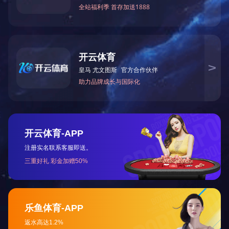
封口机
打码机
打包机
喷码机
灌装封尾机
折纸机
贴标机
餐具消毒机