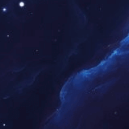
清洗膏灌装机灌装产品，务必进行全面清洗。可用机织软布擦拭
干。检查膏体灌装机与物料接触部位是否清洁，是否符合相应要
下面，我们总结了迅捷膏体灌装机在维护保养方面的几点体会：
1、定期检查湿空气过滤器和润滑器的气动三联件（油量不足，不
2、生产过程中经常查看机械部件的转动和落地情况，看是否有异
3、定期检查地面接触膏体灌装机的可靠性要求，气动管道是否泄
4每年更换电机减速器润滑油（脂），检查链条张紧度，调整张紧
5、在工厂粘贴灌装机气缸加上良好的润滑，不要拆下或添加任何
连续运行6小时不超过10小时，为保证水泵的清洁和冷却工作正
更换冷却水，防止水温过高。冬季温度太低，如果工作环境可以
膏体灌装机创造了良好的工作环境，让它展现出更好的工作状态
它一定会给你很大的回报。让您在生产过程中以更少的成本完成