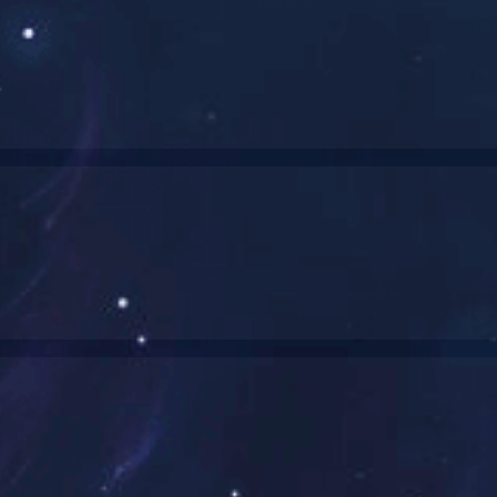
星空平台
>
新闻中心
>
行业资讯
迅捷教您如何保养膏
2019-5-24 8:13:04
由于充填物的膏体充填机一般都是那些糊状的粘性液体，所以清
机灌装机的清洗和维护成为特殊的一种。今天，星空(中国)一站