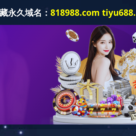
专业包装机械工厂！
全部
灌装机
包装机械
新闻中心