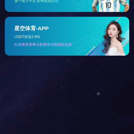
真空旋盖机
封口机
打码机
打包机
喷码机
灌装封尾机
折纸机
贴标机
餐具消毒机