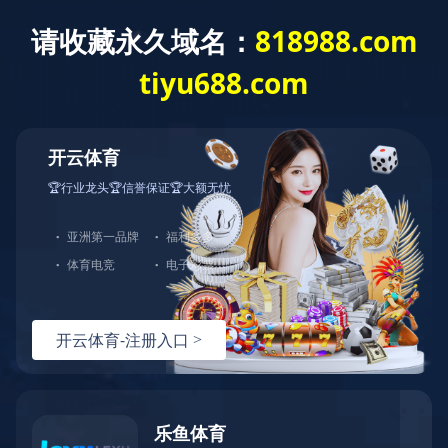
星空(中国)一站式服务平台携手旗下东泰机械，打造专业包装机械工厂
更多关注
T
o
g
g
l
e
n
a
星空平台
>
新闻中心
>
行业资讯
v
i
g
​粉末调味品包装机自身优势大
a
QQ:13
t
发挥
i
301150
135890
o
2019-6-20 15:44:03
[
]
n
3
95288
0531-
粉末调味品包装机发挥自己的优势，让其有更加广阔的