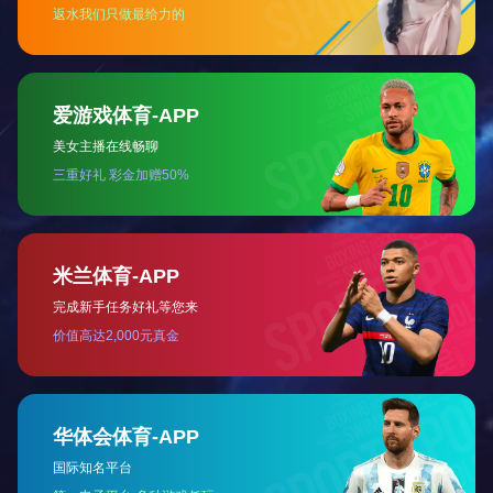
5、品牌电器元件，保证控制系统工作稳定和可靠性。
上一篇
下一篇
产品分类
包装机设备
自动桶装油装箱机
灌装机
收缩机