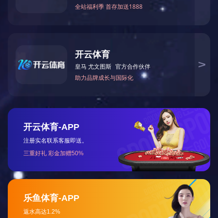
粘性不大的粉状物料，如奶粉、豆奶粉、麦片、调料、
核桃粉、粉类等物料的全主动包装。奶粉包装机属于小
型全主动粉剂包装机，四边封主动包装机，具有主动打
印批号或消费日期，包装废品上切易撕口。公道限度的
制止奶粉等粉剂在充填过程当中的飞粉征象，包管质料
得到有用限度的操纵。机器特点：
1、往复式横封系统，伺服电机提供动力，完成包装膜的
牵引。
2、架膜采用气涨轴锁紧形式，换膜装卸方便、快捷、可
靠。
3、整版膜采用滚剪切刀，按列数分切，裁切迅速，耐
用，不易磨损。
4、平移式容积可调计量斗，调节方便，无甩料研磨物料
现象。