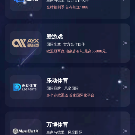
不要带有色的眼镜看客户，粉末调味品包装机提出，正
确的对待你的每一个客户，用自己的耐心和诚心来服务
客户，你将获得意想不到的收获。粉末调味品包装机把
服务发展提上发展日程，用自己的技术和魅力成就粉末
调味品包装机的突破。
客户的需求是粉末调味品包装机迅速崛起的通道，粉末
调味品包装机让客户为其打开发展的新方向，让客户的
成为粉末调味品包装机发展的核心，抓住机会完成飞
跃，实现自我价值，满足各行各业商品生产厂家的需
求，让其在包装机的舞台中活的更加的丰富多彩。
粉末调味品包装机合用于包装食物、化工、医药等行业