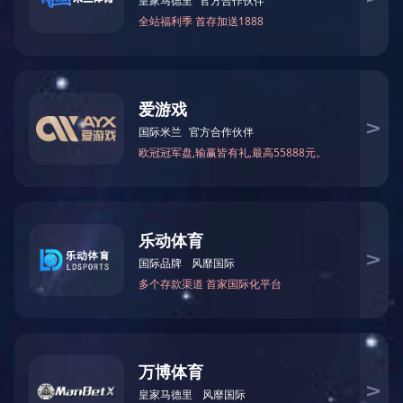
1.316L不锈钢防滴漏灌装头，专为食用油灌装设计，通
过性好，内外精抛。
2.连接储料罐通过动力经过进料口注入储料罐。
3.气管与料管颜色区分，方便维护及更换，黑色气管，白
色真空回吸管。
4.装有接料槽，防止调试的时候或者出故障的时候物料洒
地上以及清理麻烦。
5.电子控制模块，所有控制由软件编程控制，维护方便。