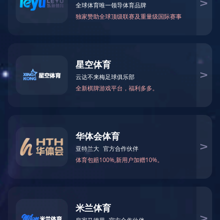
此人工是路人”。据相关数据显示，现如今食用油行业使
889088
用食用油灌装机设备的人数保持成倍的增长，市场上食
用油灌装机虽多，但是质量和品质级别却参差不齐，食
65
用油作为人类的必需品，其卫生级别肯定想显得尤为重
要，想必食用油灌装厂家都想买到价格合适、卫生级别
高的食用油灌装机，这类的灌装机对于食用油灌装厂家
来说可能“僧多肉少”，但星空(中国)一站式服务平台的这
款食用油灌装机永远做得比要求的更好，不仅满足了用
户需求和对于卫生级别的要求，其优势带给了食用油灌
装厂家更好的体验。