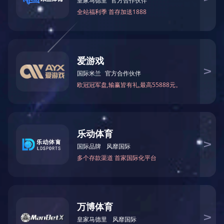
1、在使用食用油装箱机前我们先打开食用油纸箱自动装
箱机气阀总开关，并确认气压在0.6～0.8Mpa 范围内，
抓瓶头气压在0.2MPa 左右。
2、合上食用油装箱机电源总开关，系统自检起动，检查
变频器是否有报警，按下操作台的复位开关。
3、进入食用油装箱机参数页面，选择瓶型，切换到手动