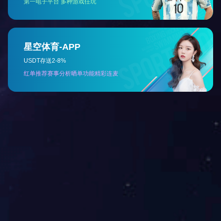
折纸机
贴标机
餐具消毒机
关于我们
灌装机
成功案例
食用油灌装机
售后服务
辣椒酱灌装机
免责声明
液体灌装机
联系我们
膏体灌装机
包装机械
走进工厂