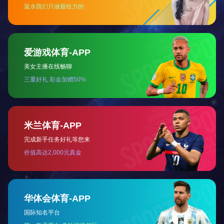
自动桶装油装箱机
灌装机
收缩机
真空旋盖机
封口机
打码机
打包机
喷码机
灌装封尾机