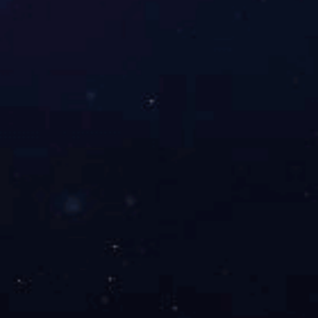
粉剂包装机
核心技术
颗粒包装机
优秀品质
液体包装机
精致细节
膏体包装机
精湛工艺
服务热线
0531-88908865
客服服务时段：周一至周日，8:30 - 20:30，节假日不休
迅捷包装机械工厂 版权所有 备案号：鲁ICP备11015597
号-6