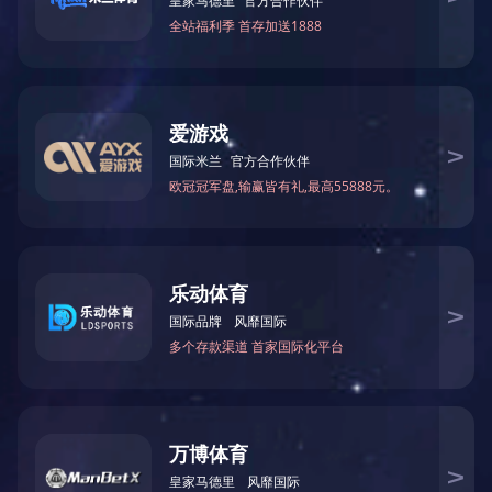
盖一体机的重要性，液体灌装锁盖一体机在如今的自动
化时代里不断地准备着，迎接着未来，如今液体灌装锁
盖一体机的高配置收到了消费者的认可，该款设备的一
经上市，消费者好评不断，没有的小伙伴要抓紧啦。
液体灌装锁盖一体机都有哪些优势：
1、液体灌装锁盖一体机采用柱塞式计量泵执行灌装，精
度高；泵的结构采用快接式拆卸机构，便于清洗、消
毒。
2、西门子PLC控制系统，彩色触摸屏显示。
3、该液体灌装锁盖一体机具有缺瓶不灌装和自动计数功
能。
4、灌装针头设有防滴漏装置。
5、灌装时灌装头潜入瓶底，缓慢上升，可有效防气泡。
6、采用SUS304及316L不锈钢制造，完全符合GMP要
求。