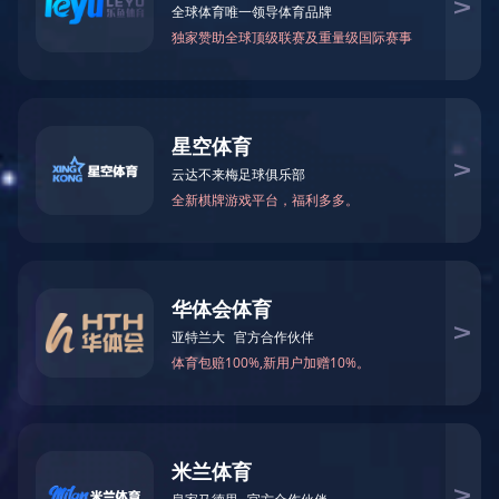
889088
65
所有管路均采用快速连接，易拆易洗。灌装嘴的上下高
度，左右间距都可以快速调节，操作方便。灌装阀采用
优质灌装阀，下料速度快
型号：
适用对象：
日期：[2021-7-2
加工定制：
10:09:19]
产品详情
产品视频
工厂优势