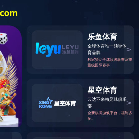
产品
售后服务
联系我们
English
产品视频
公司介绍
QQ:13
301150
135890
3
95288
0531-