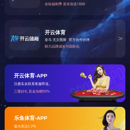
封口机
打码机
打包机
喷码机
灌装封尾机
折纸机
贴标机
餐具消毒机