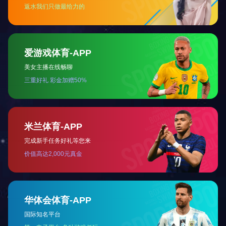
关于我们
灌装机
成功案例
食用油灌装机
售后服务
辣椒酱灌装机
免责声明
液体灌装机
联系我们
膏体灌装机
包装机械
走进工厂
粉剂包装机
核心技术
颗粒包装机
优秀品质
液体包装机
精致细节
膏体包装机
精湛工艺
服务热线