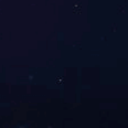
关于我们
灌装机
成功案例
食用油灌装机
售后服务
辣椒酱灌装机
免责声明
液体灌装机
联系我们
膏体灌装机
包装机械
走进工厂
粉剂包装机
核心技术
颗粒包装机
优秀品质
液体包装机
精致细节
膏体包装机
精湛工艺
服务热线