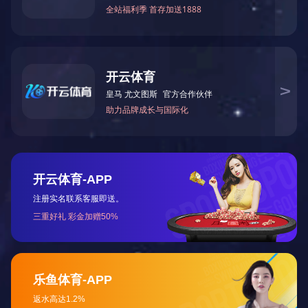
技术参数
电 源：220V 50HZ
加热功率：180W
封尾宽度：50㎜
封尾速度：10-15次/分
外形尺寸：510×460×1140㎜
原理特点
1、自动软管封尾机是利用加热技术及原理将塑料软管的
封口表面在加热条件下，将软管口两边高压熔合在一
起，避免了某些因管壁沾有异物
而封口不牢的弊病，且封口美观，漂亮。
2、封尾机可分为：超声波封尾机、软管封尾机、全自动
灌装封尾机