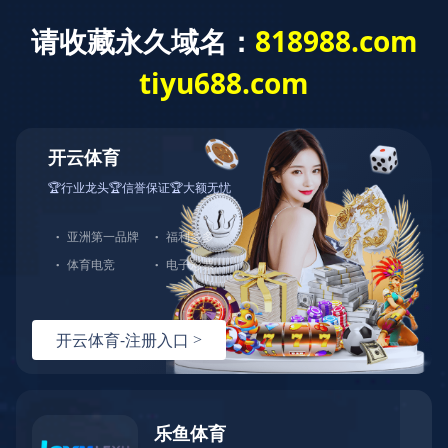
星空(中国)一站式服务平台携手旗下东泰机械，打造专业包装机械工厂
更多关注
T
o
g
g
星空平台
>
产品中心
>
灌装封尾机
l
e
n
塑料软管封尾机
a
v
i
g
a
QQ:13
t
i
301150
135890
o
n
3
95288
0531-