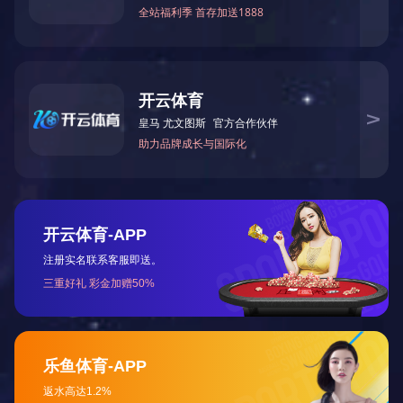
内耳包边口罩机生产出来的口罩切边短小、整齐、美
观，不良率低，与传统口罩机相比产量得到大大提升，
且无需气源，工作环境得到极大改善，整体性能稳定。