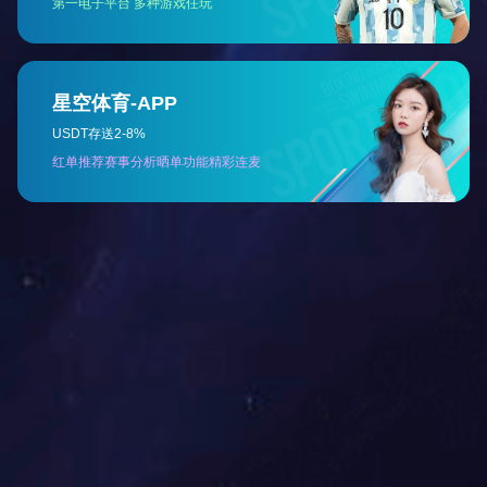
产品分类
包装机设备
自动桶装油装箱机
灌装机
收缩机
真空旋盖机
封口机
打码机
打包机