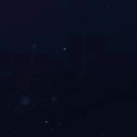
联系我们
膏体灌装机
包装机械
走进工厂
粉剂包装机
核心技术
颗粒包装机
优秀品质
液体包装机
精致细节
膏体包装机
精湛工艺
服务热线
0531-88908865
客服服务时段：周一至周日，8:30 - 20:30，节假日不休