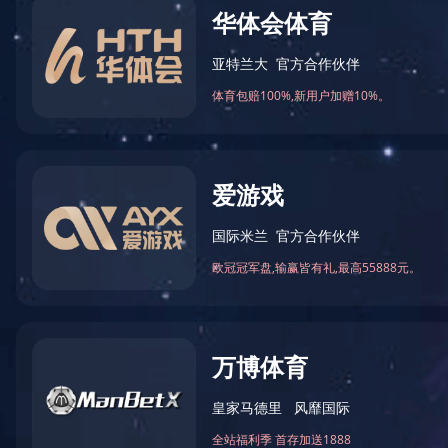
产品分类
包装机设备
自动桶装油装箱机
灌装机
收缩机
真空旋盖机
封口机
打码机
打包机