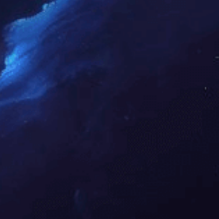
（选配）--制袋--灌装--封口--打孔（选
程度高。