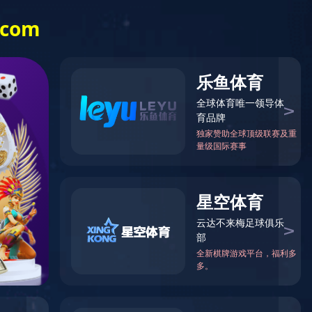
产品
售后服务
联系我们
English
产品视频
公司介绍
QQ:13
301150
135890
3
95288
0531-