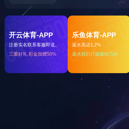
喷码机
灌装封尾机
折纸机
贴标机
餐具消毒机