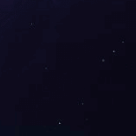
材料制作。
拥有独特的款式、个性，并拥有独特的时尚
在食品行业中有着更大的成长，并为商品市
关注自身实力的提升，关注市场和消费者的
观设计，其生产效率有着大幅度提升，并更