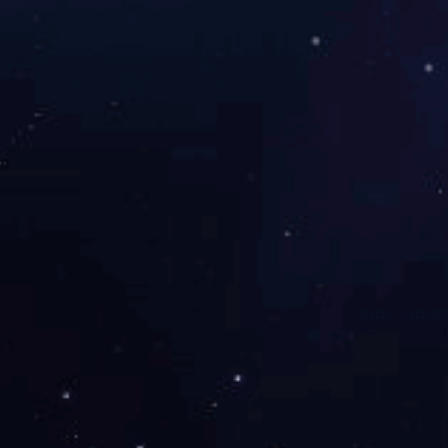
关于我们
灌装机
成功案例
食用油灌装机
售后服务
辣椒酱灌装机