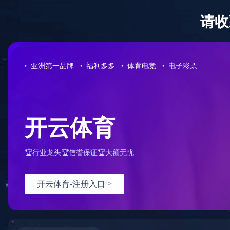
星空(中国)一站式服务平台携手旗下东泰机械，打造
星空平台
产品中心