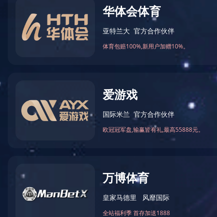
收缩机
真空旋盖机
封口机
打码机
打包机
喷码机
灌装封尾机
折纸机
贴标机