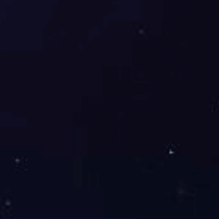
时要避免机械碰撞和振动。机器要放置平
工作环境太差会造成堵塞喷嘴。所以要保持
头被锈蚀。
定时清理是用户日常的必修课。