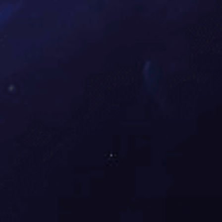
数字、图片
z
24*24