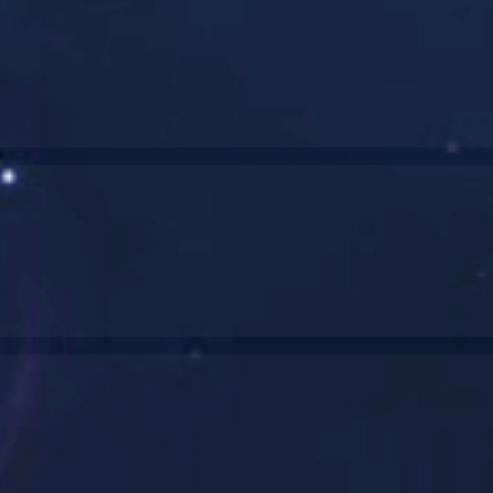
该激光喷码机支持Windows系统下所有TTF字体，内置多种激
对字体进行定制，增加防伪标记。