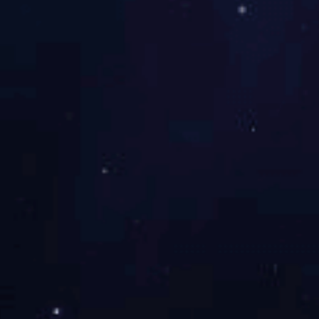
相
2.
3.