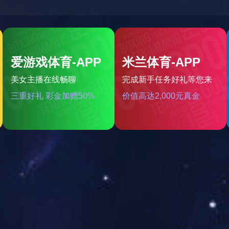
型号：DTMP-100型
适用对
日期：[20
加工定制：
产品详情
产品视频
工厂优势
在线咨询